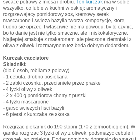
sycace potrawy z miesa i drobiu.
Ten kurczak
ma w sobie
wszystko, co lubie w kuchni wloskiej: aromatyczny i
rozgrzewajacy pomidorowy sos, kremowy serek
mascarpone i swieza bazylia tworza kompozycje, ktorej
trudno sie oprzec. I wlasciwie nie ma powodu, by to czynic,
bo to danie jest nie tylko smaczne, ale i niskokaloryczne.
Najlepiej smakuje z makaronem, ale pieczone ziemniaki z
oliwa z oliwek i rozmarynem tez beda dobrym dodatkiem.
Kurczak cacciatore
Skladniki:
(dla 6 osob, robilam z polowy)
- 1 cebula, drobno posiekana
- 2 zabki czosnku, przecisniete przez praske
- 4 lyzki oliwy z oliwek
- 2 x 400 g pomidorow cherry z puszki
- 4 lyzki mascarpone
- garsc swiezych lisci bazylii
- 6 piersi z kurczaka ze skorka
Rozgrzac piekarnik do 190 stopni (170 z termoobiegiem). W
garnku rozgrzac 3 lyzki oliwy z oliwek, podsmazyc cebule i
czosnek, az zmiekna. Dodac pomidory, doprawic do smaku i