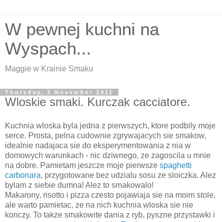
W pewnej kuchni na
Wyspach...
Maggie w Krainie Smaku
Thursday, 3 November 2011
Wloskie smaki. Kurczak cacciatore.
Kuchnia wloska byla jedna z pierwszych, ktore podbily moje
serce. Prosta, pelna cudownie zgrywajacych sie smakow,
idealnie nadajaca sie do eksperymentowania z nia w
domowych warunkach - nic dziwnego, ze zagoscila u mnie
na dobre. Pamietam jeszcze moje pierwsze
spaghetti
carbonara
, przygotowane bez udzialu sosu ze sloiczka. Alez
bylam z siebie dumna! Alez to smakowalo!
Makarony, risotto i pizza czesto pojawiaja sie na moim stole,
ale warto pamietac, ze na nich kuchnia wloska sie nie
konczy. To takze smakowite dania z ryb, pyszne przystawki i